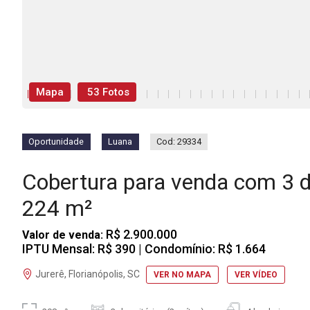
Mapa
53 Fotos
Oportunidade
Luana
Cod: 29334
Cobertura para venda com 3 
224 m²
R$ 2.900.000
Valor de venda:
IPTU Mensal: R$ 390
| Condomínio: R$ 1.664
Jurerê, Florianópolis, SC
VER NO MAPA
VER VÍDEO