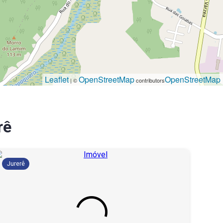
Leaflet
OpenStreetMap
OpenStreetMap
| ©
contributors
rê
Jurerê