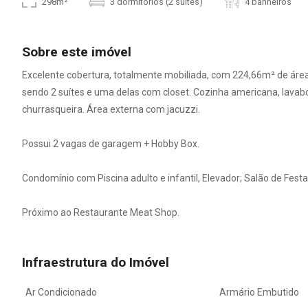
298m²
3 dormitórios (2 suítes)
4 banheiros
Sobre este imóvel
Excelente cobertura, totalmente mobiliada, com 224,66m² de área 
sendo 2 suítes e uma delas com closet. Cozinha americana, lavabo, á
churrasqueira. Área externa com jacuzzi.
Possui 2 vagas de garagem + Hobby Box.
Condomínio com Piscina adulto e infantil, Elevador; Salão de Festa
Próximo ao Restaurante Meat Shop.
Infraestrutura do Imóvel
Ar Condicionado
Armário Embutido