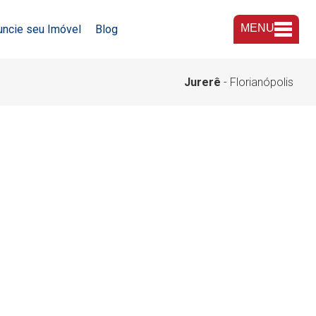
MENU
uncie seu Imóvel
Blog
A Imobiliária
Jurerê
- Florianópolis
Nossas Lojas
Trabalhe Conosco