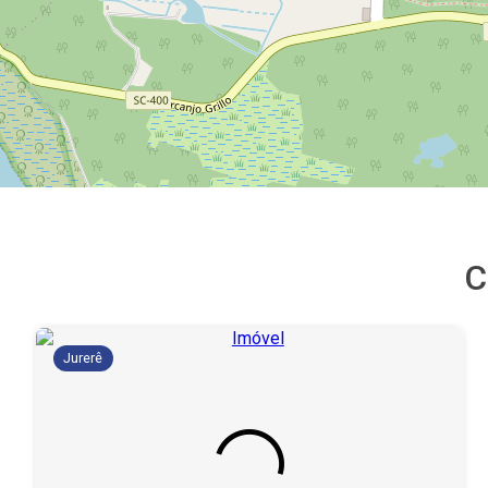
C
Jurerê