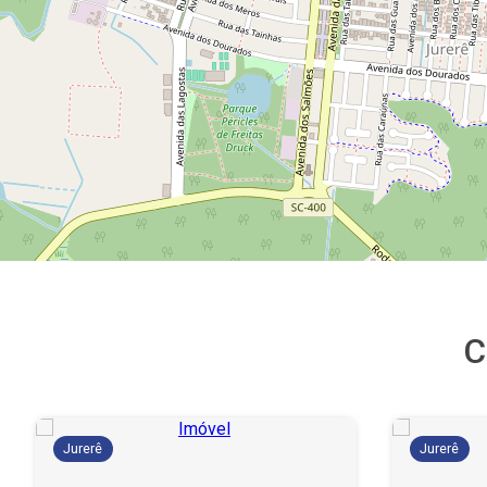
C
Jurerê
Jurerê