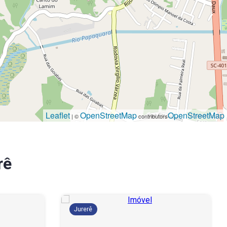
Leaflet
OpenStreetMap
OpenStreetMap
| ©
contributors
rê
Jurerê