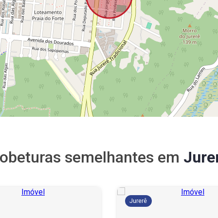
obeturas semelhantes em
Jure
Jurerê