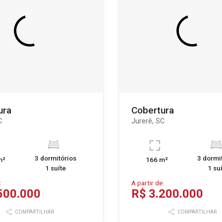
ura
Cobertura
C
Jurerê, SC
3 dormitórios
3 dormi
m²
166 m²
1 suíte
1 su
:
A partir de:
500.000
R$ 3.200.000
COMPARTILHAR
COMPARTILHAR