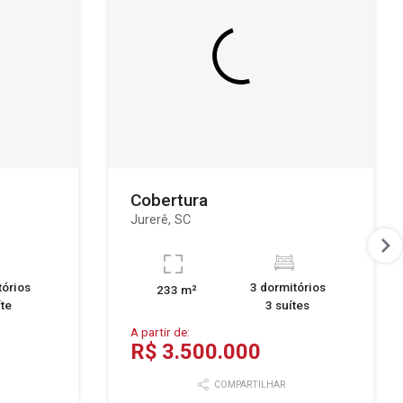
Cobertura
Jurerê, SC
tórios
3 dormitórios
233 m²
íte
3 suítes
A partir de:
R$ 3.500.000
COMPARTILHAR