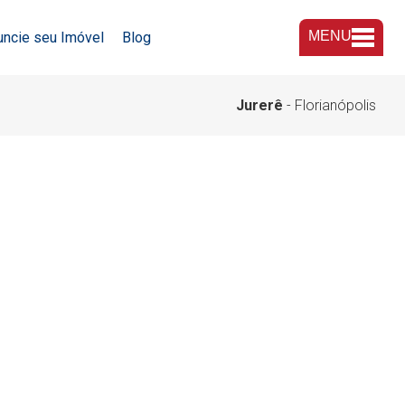
MENU
uncie seu Imóvel
Blog
A Imobiliária
Jurerê
- Florianópolis
Nossas Lojas
Trabalhe Conosco