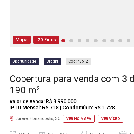
Mapa
20 Fotos
Oportunidade
Brogni
Cod: 43512
Cobertura para venda com 3 
190 m²
R$ 3.990.000
Valor de venda:
IPTU Mensal: R$ 718
| Condomínio: R$ 1.728
Jurerê, Florianópolis, SC
VER NO MAPA
VER VÍDEO