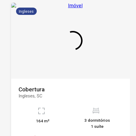
Ingleses
Cobertura
Ingleses, SC
3 dormitórios
164 m²
1 suíte