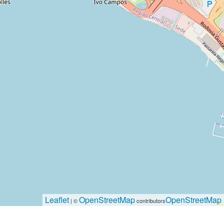
Leaflet
OpenStreetMap
OpenStreetMap
| ©
contributors