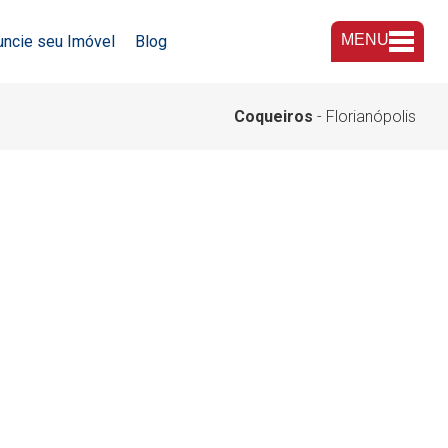
MENU
uncie seu Imóvel
Blog
A Imobiliária
Coqueiros
- Florianópolis
Nossas Lojas
Trabalhe Conosco