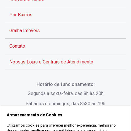
Por Bairros
Gralha Imóveis
Contato
Nossas Lojas e Centrais de Atendimento
Rua Alves de Brito, 285 - Centro - Florianópolis - SC
Horário de funcionamento:
(48) 3028-8383
Segunda a sexta-feira, das 8h às 20h
Sábados e domingos, das 8h30 às 19h
Armazenamento de Cookies
Rua Lauro Linhares, 1080 - Trindade, Florianópolis -
SC
Utilizamos cookies para oferecer melhor experiência, melhorar o
desempenho, analisar como você interage em nosso site e