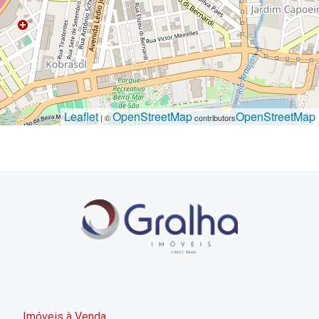
Leaflet
OpenStreetMap
OpenStreetMap
| ©
contributors
Imóveis à Venda