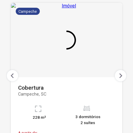
Campeche
Cobertura
Campeche, SC
3 dormitórios
228 m²
2 suítes
A partir de: