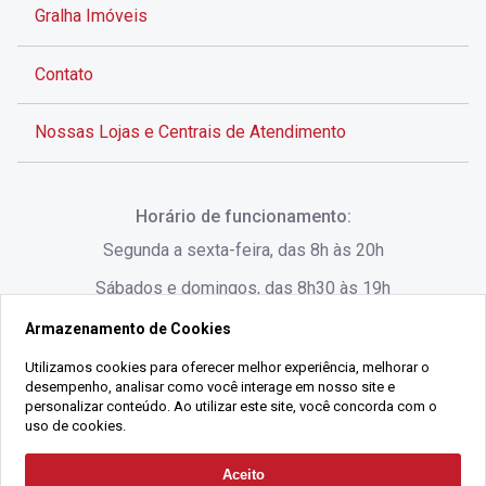
Gralha Imóveis
Contato
Nossas Lojas e Centrais de Atendimento
Rua Alves de Brito, 285 - Centro - Florianópolis - SC
Horário de funcionamento:
(48) 3028-8383
Segunda a sexta-feira, das 8h às 20h
Sábados e domingos, das 8h30 às 19h
Armazenamento de Cookies
Rua Lauro Linhares, 1080 - Trindade, Florianópolis -
SC
Utilizamos cookies para oferecer melhor experiência, melhorar o
desempenho, analisar como você interage em nosso site e
(48) 3220-1045
personalizar conteúdo. Ao utilizar este site, você concorda com o
uso de cookies.
2021 Copyright - Gralha Imóveis CRECI 008060/O - Todos os direitos
Aceito
Solicitar Contato