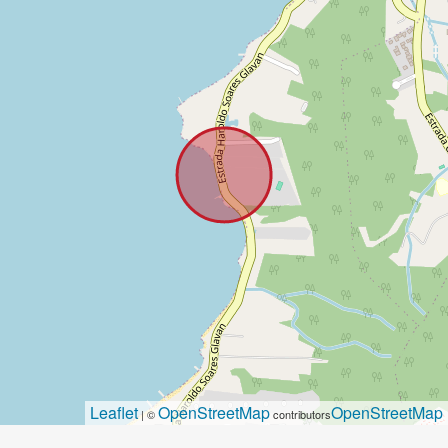
Leaflet
OpenStreetMap
OpenStreetMap
| ©
contributors