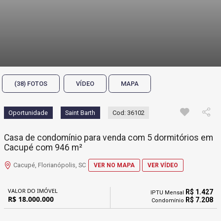
(38) FOTOS
VÍDEO
MAPA
Oportunidade
Saint Barth
Cod: 36102
Casa de condomínio para venda com 5 dormitórios em
Cacupé com 946 m²
Cacupé, Florianópolis, SC
VER NO MAPA
VER VÍDEO
VALOR DO IMÓVEL
R$ 1.427
IPTU Mensal
R$ 18.000.000
R$ 7.208
Condomínio