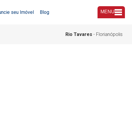
MENU
uncie seu Imóvel
Blog
A Imobiliária
Rio Tavares
- Florianópolis
Nossas Lojas
Trabalhe Conosco