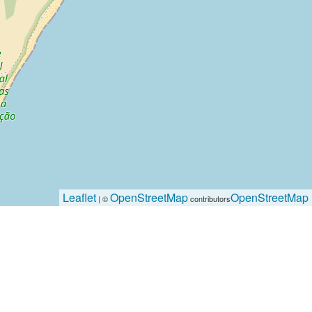
Leaflet
OpenStreetMap
OpenStreetMap
| ©
contributors