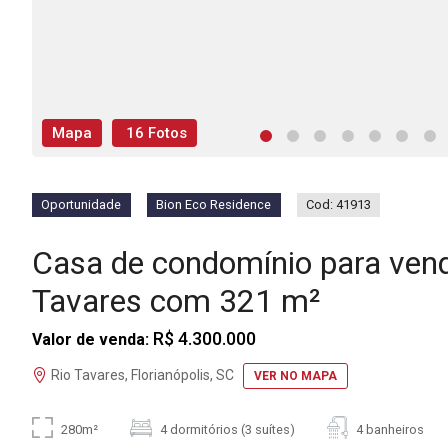
Mapa
16 Fotos
Oportunidade
Bion Eco Residence
Cod: 41913
Casa de condomínio para ven
Tavares com 321 m²
R$ 4.300.000
Valor de venda:
Rio Tavares, Florianópolis, SC
VER NO MAPA
280m²
4 dormitórios (3 suítes)
4 banheiros