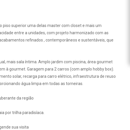
o piso superior uma delas master com closet e mais um
ivacidade entre a unidades, com projeto harmonizado com as
r acabamentos refinados , contemporâneos e sustentáveis, que
al, mais sala íntima. Amplo jardim com piscina, área gourmet
gem à gourmet. Garagem para 2 carros (com amplo hobby box).
nto solar, recarga para carro elétrico, infraestrutura de reuso
orcionando água limpa em todas as torneiras.
xuberante da região
a por trilha paradisíaca.
gende sua visita