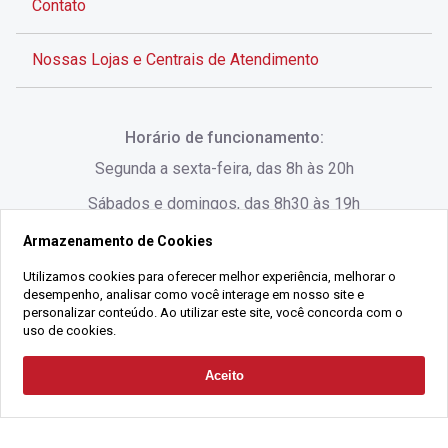
Contato
Nossas Lojas e Centrais de Atendimento
Rua Alves de Brito, 285 - Centro - Florianópolis - SC
Horário de funcionamento:
(48) 3028-8383
Segunda a sexta-feira, das 8h às 20h
Sábados e domingos, das 8h30 às 19h
Armazenamento de Cookies
Rua Lauro Linhares, 1080 - Trindade, Florianópolis -
SC
Utilizamos cookies para oferecer melhor experiência, melhorar o
desempenho, analisar como você interage em nosso site e
(48) 3220-1045
personalizar conteúdo. Ao utilizar este site, você concorda com o
uso de cookies.
2021 Copyright - Gralha Imóveis CRECI 008060/O - Todos os direitos
Aceito
Solicitar Contato
reservados
Alameda César Nascimento, 549, Salas 1, 2 e 3 -
Razão Social:
Gralha Administração e Locação de Imóveis LTDA -
Jurerê, - Florianópolis - SC
CNPJ:
18.091.083/0001-37
(48) 3220-1180