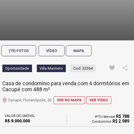
(75) FOTOS
VÍDEO
MAPA
Oportunidade
Villa Marinero
Cod: 32364
Casa de condomínio para venda com 4 dormitórios em
Cacupé com 488 m²
Cacupé, Florianópolis, SC
VER NO MAPA
VER VÍDEO
VALOR DO IMÓVEL
R$ 788
IPTU Mensal
R$ 9.000.000
R$ 2.989
Condomínio