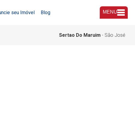
MENU
uncie seu Imóvel
Blog
A Imobiliária
Sertao Do Maruim
- São José
Nossas Lojas
Trabalhe Conosco