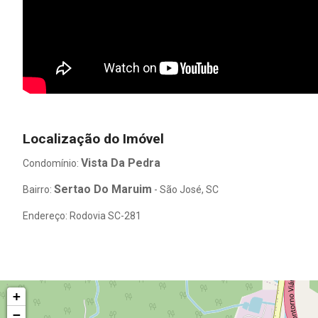
Localização do Imóvel
Vista Da Pedra
Condomínio:
Sertao Do Maruim
Bairro:
- São José, SC
Endereço: Rodovia SC-281
+
−