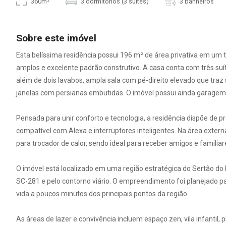
360m²
3 dormitórios (3 suítes)
3 banheiros
Sobre este imóvel
Esta belíssima residência possui 196 m² de área privativa em um
amplos e excelente padrão construtivo. A casa conta com três suít
além de dois lavabos, ampla sala com pé-direito elevado que tra
janelas com persianas embutidas. O imóvel possui ainda garagem 
Pensada para unir conforto e tecnologia, a residência dispõe de 
compatível com Alexa e interruptores inteligentes. Na área exte
para trocador de calor, sendo ideal para receber amigos e familiar
O imóvel está localizado em uma região estratégica do Sertão do 
SC-281 e pelo contorno viário. O empreendimento foi planejado p
vida a poucos minutos dos principais pontos da região.
As áreas de lazer e convivência incluem espaço zen, vila infantil, 