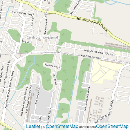
Leaflet
OpenStreetMap
OpenStreetMap
| ©
contributors