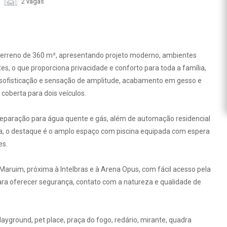
2 vagas
 terreno de 360 m², apresentando projeto moderno, ambientes
es, o que proporciona privacidade e conforto para toda a família,
z sofisticação e sensação de amplitude, acabamento em gesso e
coberta para dois veículos.
preparação para água quente e gás, além de automação residencial
rna, o destaque é o amplo espaço com piscina equipada com espera
es.
Maruim, próxima à Intelbras e à Arena Opus, com fácil acesso pela
ara oferecer segurança, contato com a natureza e qualidade de
playground, pet place, praça do fogo, redário, mirante, quadra