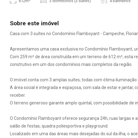
612m²
3 dormitórios (3 suítes)
4 banheiros
Sobre este imóvel
Casa com 3 suítes no Condomínio Flamboyant - Campeche, Florian
Apresentamos uma casa exclusiva no Condomínio Flamboyant, u
Com 259 m² de área construída em um terreno de 612 m², esta re
construtivo em um dos condomínios mais completos da região.
O imóvel conta com 3 amplas suítes, todas com ótima iluminação 
A área social é integrada e espaçosa, com sala de estar e jantar,
receber.
O terreno generoso garante amplo quintal, com possibilidade de i
O Condomínio Flamboyant oferece segurança 24h, ruas largas e a
salão de festas, quadra poliesportiva e playground.
Localizado em uma das áreas mais desejadas do sul da ilha, o ac