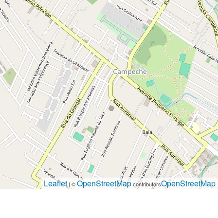
Leaflet
OpenStreetMap
OpenStreetMap
| ©
contributors