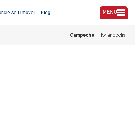
MENU
uncie seu Imóvel
Blog
A Imobiliária
Campeche
- Florianópolis
Nossas Lojas
Trabalhe Conosco