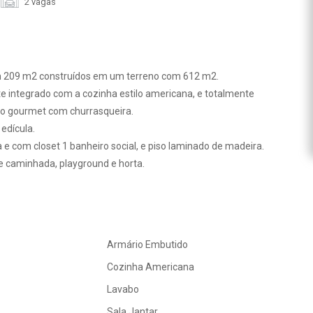
2 vagas
 209 m2 construídos em um terreno com 612 m2.
e integrado com a cozinha estilo americana, e totalmente
ço gourmet com churrasqueira.
edícula.
 e com closet 1 banheiro social, e piso laminado de madeira.
e caminhada, playground e horta.
Armário Embutido
Cozinha Americana
Lavabo
Sala Jantar