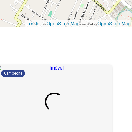
Leaflet
OpenStreetMap
OpenStreetMap
| ©
contributors
Campeche