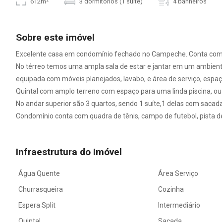
612m²
3 dormitórios (1 suíte)
4 banheiros
Sobre este imóvel
Excelente casa em condomínio fechado no Campeche. Conta com
No térreo temos uma ampla sala de estar e jantar em um ambient
equipada com móveis planejados, lavabo, e área de serviço, espa
Quintal com amplo terreno com espaço para uma linda piscina, ou 
No andar superior são 3 quartos, sendo 1 suíte,1 delas com sacada
Condomínio conta com quadra de tênis, campo de futebol, pista d
Infraestrutura do Imóvel
Água Quente
Área Serviço
Churrasqueira
Cozinha
Espera Split
Intermediário
Quintal
Sacada