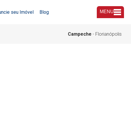
MENU
uncie seu Imóvel
Blog
A Imobiliária
Campeche
- Florianópolis
Nossas Lojas
Trabalhe Conosco