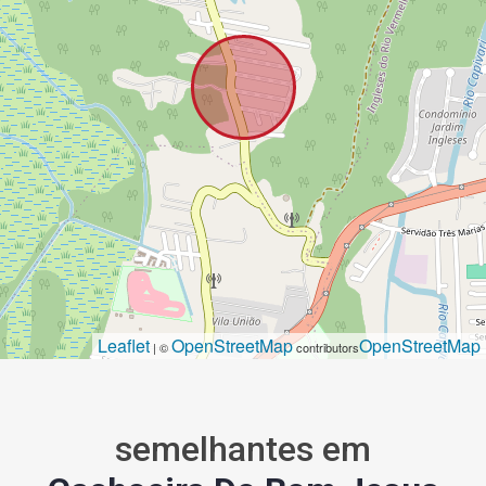
Leaflet
OpenStreetMap
OpenStreetMap
| ©
contributors
semelhantes em