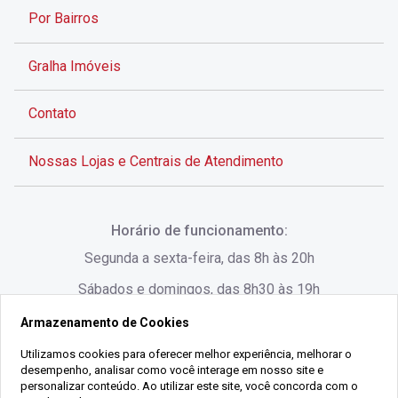
Por Bairros
Gralha Imóveis
Contato
Nossas Lojas e Centrais de Atendimento
Rua Alves de Brito, 285 - Centro - Florianópolis - SC
Horário de funcionamento:
(48) 3028-8383
Segunda a sexta-feira, das 8h às 20h
Sábados e domingos, das 8h30 às 19h
Armazenamento de Cookies
Rua Lauro Linhares, 1080 - Trindade, Florianópolis -
SC
Utilizamos cookies para oferecer melhor experiência, melhorar o
desempenho, analisar como você interage em nosso site e
(48) 3220-1045
personalizar conteúdo. Ao utilizar este site, você concorda com o