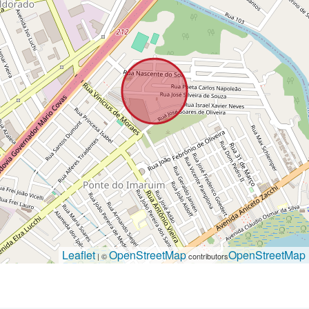
Leaflet
OpenStreetMap
OpenStreetMap
| ©
contributors