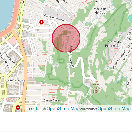
Leaflet
OpenStreetMap
OpenStreetMap
| ©
contributors