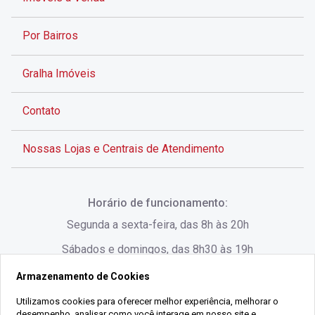
Por Bairros
Gralha Imóveis
Contato
Nossas Lojas e Centrais de Atendimento
Rua Alves de Brito, 285 - Centro - Florianópolis - SC
Horário de funcionamento:
(48) 3028-8383
Segunda a sexta-feira, das 8h às 20h
Sábados e domingos, das 8h30 às 19h
Armazenamento de Cookies
Rua Lauro Linhares, 1080 - Trindade, Florianópolis -
SC
Utilizamos cookies para oferecer melhor experiência, melhorar o
desempenho, analisar como você interage em nosso site e