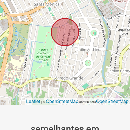
Leaflet
OpenStreetMap
OpenStreetMap
| ©
contributors
semelhantes em