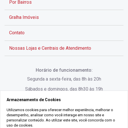
Por Bairros
Gralha Imóveis
Contato
Nossas Lojas e Centrais de Atendimento
Rua Alves de Brito, 285 - Centro - Florianópolis - SC
Horário de funcionamento:
(48) 3028-8383
Segunda a sexta-feira, das 8h às 20h
Sábados e domingos, das 8h30 às 19h
Armazenamento de Cookies
Rua Lauro Linhares, 1080 - Trindade, Florianópolis -
SC
Utilizamos cookies para oferecer melhor experiência, melhorar o
desempenho, analisar como você interage em nosso site e
(48) 3220-1045
personalizar conteúdo. Ao utilizar este site, você concorda com o
uso de cookies.