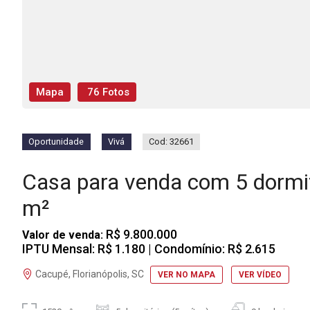
Mapa
76 Fotos
Oportunidade
Vivá
Cod: 32661
Casa para venda com 5 dorm
m²
R$ 9.800.000
Valor de venda:
IPTU Mensal: R$ 1.180
| Condomínio: R$ 2.615
Cacupé, Florianópolis, SC
VER NO MAPA
VER VÍDEO