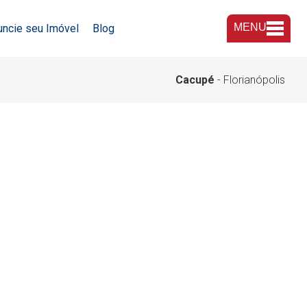
MENU
uncie seu Imóvel
Blog
A Imobiliária
Cacupé
- Florianópolis
Nossas Lojas
Trabalhe Conosco