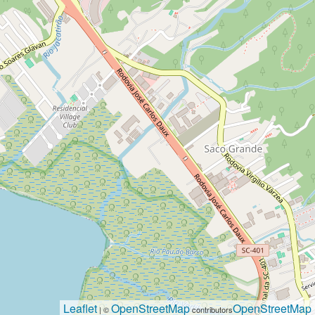
Leaflet
OpenStreetMap
OpenStreetMap
| ©
contributors