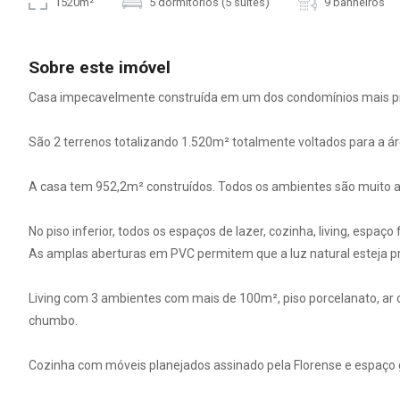
1520m²
5 dormitórios (5 suítes)
9 banheiros
Sobre este imóvel
Casa impecavelmente construída em um dos condomínios mais p
São 2 terrenos totalizando 1.520m² totalmente voltados para a 
A casa tem 952,2m² construídos. Todos os ambientes são muito amp
No piso inferior, todos os espaços de lazer, cozinha, living, espaç
As amplas aberturas em PVC permitem que a luz natural esteja pr
Living com 3 ambientes com mais de 100m², piso porcelanato, ar c
chumbo.
Cozinha com móveis planejados assinado pela Florense e espaço 