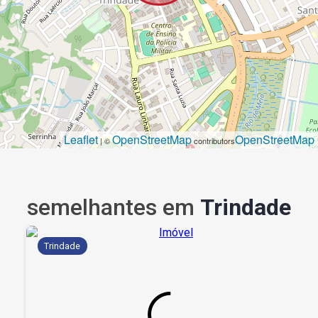
Leaflet
OpenStreetMap
OpenStreetMap
| ©
contributors
semelhantes em
Trindade
Trindade