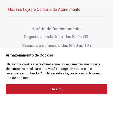
Nossas Lojas e Centrais de Atendimento
Rua Alves de Brito, 285 - Centro - Florianópolis - SC
Horário de funcionamento:
(48) 3028-8383
Segunda a sexta-feira, das 8h às 20h
Sábados e domingos, das 8h30 às 19h
Armazenamento de Cookies
Rua Lauro Linhares, 1080 - Trindade, Florianópolis -
SC
Utilizamos cookies para oferecer melhor experiência, melhorar o
desempenho, analisar como você interage em nosso site e
(48) 3220-1045
personalizar conteúdo. Ao utilizar este site, você concorda com o
uso de cookies.
2021 Copyright - Gralha Imóveis CRECI 008060/O - Todos os direitos
Aceito
Solicitar Contato
reservados
Alameda César Nascimento, 549, Salas 1, 2 e 3 -
Razão Social:
Gralha Administração e Locação de Imóveis LTDA -
Jurerê, - Florianópolis - SC
CNPJ:
18.091.083/0001-37
(48) 3220-1180