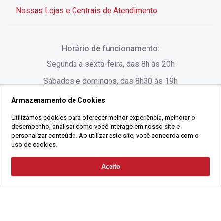
Nossas Lojas e Centrais de Atendimento
Rua Alves de Brito, 285 - Centro - Florianópolis - SC
Horário de funcionamento:
(48) 3028-8383
Segunda a sexta-feira, das 8h às 20h
Sábados e domingos, das 8h30 às 19h
Armazenamento de Cookies
Rua Lauro Linhares, 1080 - Trindade, Florianópolis -
SC
Utilizamos cookies para oferecer melhor experiência, melhorar o
desempenho, analisar como você interage em nosso site e
(48) 3220-1045
personalizar conteúdo. Ao utilizar este site, você concorda com o
uso de cookies.
2021 Copyright - Gralha Imóveis CRECI 008060/O - Todos os direitos
Aceito
Solicitar Contato
reservados
Alameda César Nascimento, 549, Salas 1, 2 e 3 -
Razão Social:
Gralha Administração e Locação de Imóveis LTDA -
Jurerê, - Florianópolis - SC
CNPJ:
18.091.083/0001-37
(48) 3220-1180