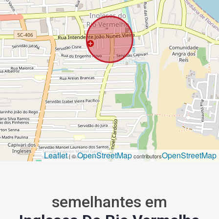
Leaflet
OpenStreetMap
OpenStreetMap
| ©
contributors
semelhantes em