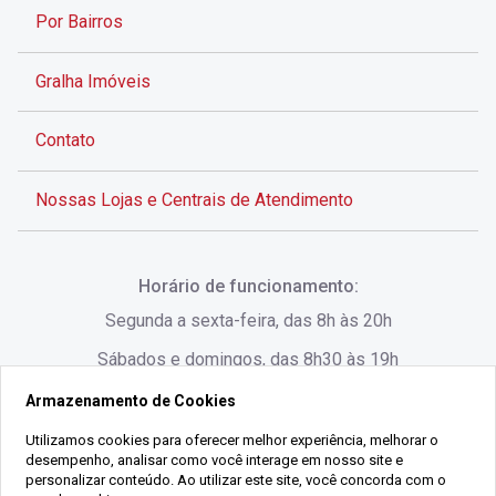
Por Bairros
Gralha Imóveis
Contato
Nossas Lojas e Centrais de Atendimento
Rua Alves de Brito, 285 - Centro - Florianópolis - SC
Horário de funcionamento:
(48) 3028-8383
Segunda a sexta-feira, das 8h às 20h
Sábados e domingos, das 8h30 às 19h
Armazenamento de Cookies
Rua Lauro Linhares, 1080 - Trindade, Florianópolis -
SC
Utilizamos cookies para oferecer melhor experiência, melhorar o
desempenho, analisar como você interage em nosso site e
(48) 3220-1045
personalizar conteúdo. Ao utilizar este site, você concorda com o