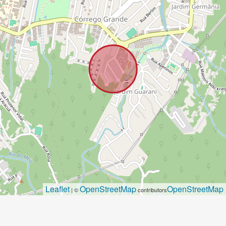
Leaflet
OpenStreetMap
OpenStreetMap
| ©
contributors