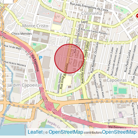
Leaflet
OpenStreetMap
OpenStreetMap
| ©
contributors