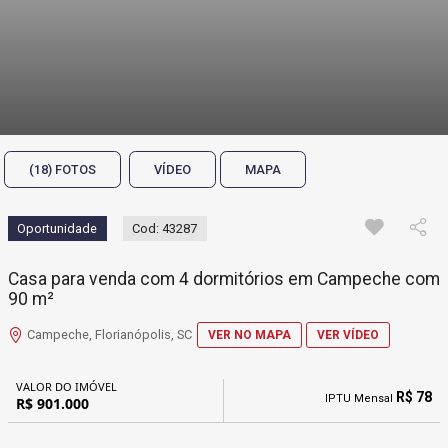
(18) FOTOS
VÍDEO
MAPA
Oportunidade
Cod: 43287
Casa para venda com 4 dormitórios em Campeche com
90 m²
Campeche, Florianópolis, SC
VER NO MAPA
VER VÍDEO
VALOR DO IMÓVEL
R$ 78
IPTU Mensal
R$ 901.000