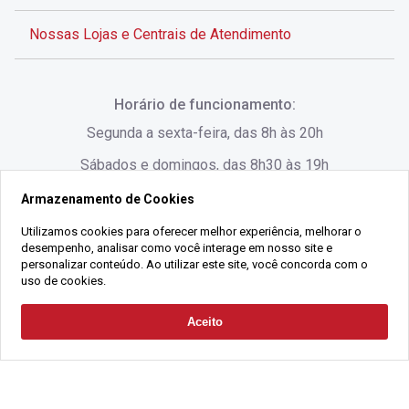
Nossas Lojas e Centrais de Atendimento
Rua Alves de Brito, 285 - Centro - Florianópolis - SC
Horário de funcionamento:
(48) 3028-8383
Segunda a sexta-feira, das 8h às 20h
Sábados e domingos, das 8h30 às 19h
Armazenamento de Cookies
Rua Lauro Linhares, 1080 - Trindade, Florianópolis -
SC
Utilizamos cookies para oferecer melhor experiência, melhorar o
desempenho, analisar como você interage em nosso site e
(48) 3220-1045
personalizar conteúdo. Ao utilizar este site, você concorda com o
uso de cookies.
2021 Copyright - Gralha Imóveis CRECI 008060/O - Todos os direitos
Aceito
Solicitar Contato
reservados
Alameda César Nascimento, 549, Salas 1, 2 e 3 -
Razão Social:
Gralha Administração e Locação de Imóveis LTDA -
Jurerê, - Florianópolis - SC
CNPJ:
18.091.083/0001-37
(48) 3220-1180