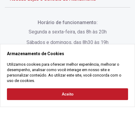
Rua Alves de Brito, 285 - Centro - Florianópolis - SC
Horário de funcionamento:
(48) 3028-8383
Segunda a sexta-feira, das 8h às 20h
Sábados e domingos, das 8h30 às 19h
Armazenamento de Cookies
Rua Lauro Linhares, 1080 - Trindade, Florianópolis -
SC
Utilizamos cookies para oferecer melhor experiência, melhorar o
desempenho, analisar como você interage em nosso site e
(48) 3220-1045
personalizar conteúdo. Ao utilizar este site, você concorda com o
uso de cookies.
2021 Copyright - Gralha Imóveis CRECI 008060/O - Todos os direitos
Aceito
Solicitar Contato
reservados
Alameda César Nascimento, 549, Salas 1, 2 e 3 -
Razão Social:
Gralha Administração e Locação de Imóveis LTDA -
Jurerê, - Florianópolis - SC
CNPJ:
18.091.083/0001-37
(48) 3220-1180