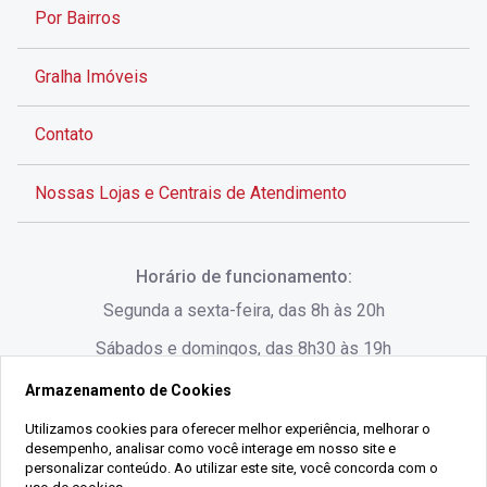
Por Bairros
Gralha Imóveis
Contato
Nossas Lojas e Centrais de Atendimento
Rua Alves de Brito, 285 - Centro - Florianópolis - SC
Horário de funcionamento:
(48) 3028-8383
Segunda a sexta-feira, das 8h às 20h
Sábados e domingos, das 8h30 às 19h
Armazenamento de Cookies
Rua Lauro Linhares, 1080 - Trindade, Florianópolis -
SC
Utilizamos cookies para oferecer melhor experiência, melhorar o
desempenho, analisar como você interage em nosso site e
(48) 3220-1045
personalizar conteúdo. Ao utilizar este site, você concorda com o