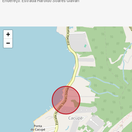
Endereço: Estrada Haroldo Soares Glavan
+
−