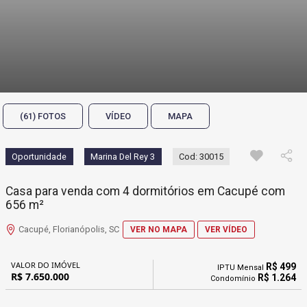
(61) FOTOS
VÍDEO
MAPA
Oportunidade
Marina Del Rey 3
Cod: 30015
Casa para venda com 4 dormitórios em Cacupé com
656 m²
Cacupé, Florianópolis, SC
VER NO MAPA
VER VÍDEO
VALOR DO IMÓVEL
R$ 499
IPTU Mensal
R$ 7.650.000
R$ 1.264
Condomínio