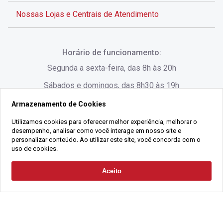
Nossas Lojas e Centrais de Atendimento
Rua Alves de Brito, 285 - Centro - Florianópolis - SC
Horário de funcionamento:
(48) 3028-8383
Segunda a sexta-feira, das 8h às 20h
Sábados e domingos, das 8h30 às 19h
Armazenamento de Cookies
Rua Lauro Linhares, 1080 - Trindade, Florianópolis -
SC
Utilizamos cookies para oferecer melhor experiência, melhorar o
desempenho, analisar como você interage em nosso site e
(48) 3220-1045
personalizar conteúdo. Ao utilizar este site, você concorda com o
uso de cookies.
2021 Copyright - Gralha Imóveis CRECI 008060/O - Todos os direitos
Aceito
Solicitar Contato
reservados
Alameda César Nascimento, 549, Salas 1, 2 e 3 -
Razão Social:
Gralha Administração e Locação de Imóveis LTDA -
Jurerê, - Florianópolis - SC
CNPJ:
18.091.083/0001-37
(48) 3220-1180