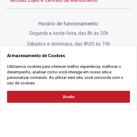
Nossas Lojas e Centrais de Atendimento
Rua Alves de Brito, 285 - Centro - Florianópolis - SC
Horário de funcionamento:
(48) 3028-8383
Segunda a sexta-feira, das 8h às 20h
Sábados e domingos, das 8h30 às 19h
Armazenamento de Cookies
Rua Lauro Linhares, 1080 - Trindade, Florianópolis -
SC
Utilizamos cookies para oferecer melhor experiência, melhorar o
desempenho, analisar como você interage em nosso site e
(48) 3220-1045
personalizar conteúdo. Ao utilizar este site, você concorda com o
uso de cookies.
2021 Copyright - Gralha Imóveis CRECI 008060/O - Todos os direitos
Aceito
Solicitar Contato
reservados
Alameda César Nascimento, 549, Salas 1, 2 e 3 -
Razão Social:
Gralha Administração e Locação de Imóveis LTDA -
Jurerê, - Florianópolis - SC
CNPJ:
18.091.083/0001-37
(48) 3220-1180