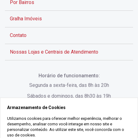
Por Bairros
Gralha Imóveis
Contato
Nossas Lojas e Centrais de Atendimento
Rua Alves de Brito, 285 - Centro - Florianópolis - SC
Horário de funcionamento:
(48) 3028-8383
Segunda a sexta-feira, das 8h às 20h
Sábados e domingos, das 8h30 às 19h
Armazenamento de Cookies
Rua Lauro Linhares, 1080 - Trindade, Florianópolis -
SC
Utilizamos cookies para oferecer melhor experiência, melhorar o
desempenho, analisar como você interage em nosso site e
(48) 3220-1045
personalizar conteúdo. Ao utilizar este site, você concorda com o
uso de cookies.