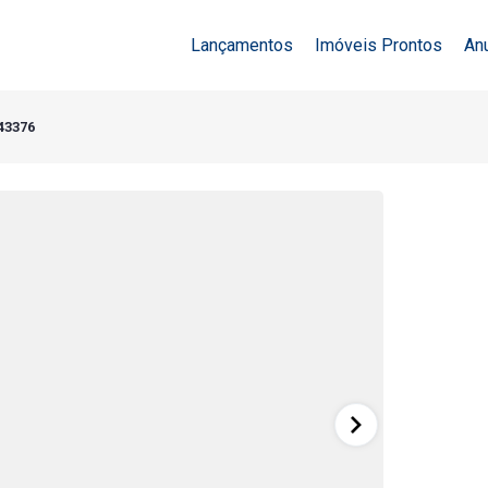
Lançamentos
Imóveis Prontos
An
 43376