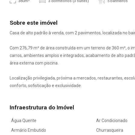
360m²
3 dormitórios (3 suítes)
5 banheiros
Sobre este imóvel
Casa de alto padrão à venda, com 2 pavimentos, localizada no bai
Com 276,79 m² de área construída em um terreno de 360 m², o im
carros, ambientes amplos e integrados, acabamento de alto padr
área externa com piscina.
Localização privilegiada, próxima a mercados, restaurantes, esco
conforto, sofisticação e exclusividade.
Infraestrutura do Imóvel
Água Quente
Ar Condicionado
Armário Embutido
Churrasqueira