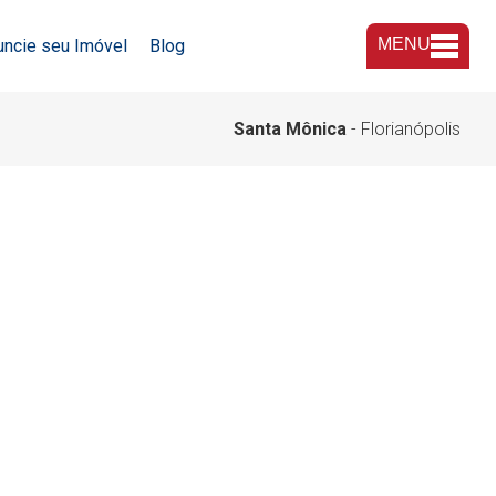
MENU
uncie seu Imóvel
Blog
A Imobiliária
Santa Mônica
- Florianópolis
Nossas Lojas
Trabalhe Conosco