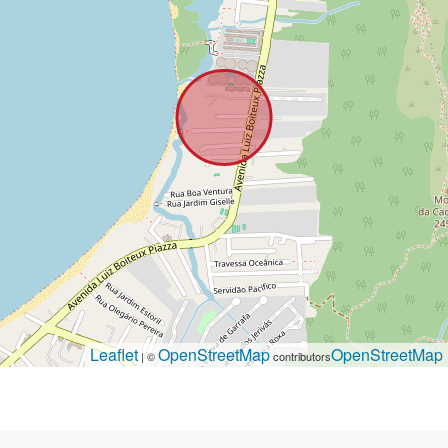
Leaflet
OpenStreetMap
OpenStreetMap
| ©
contributors