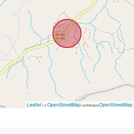
Leaflet
OpenStreetMap
OpenStreetMap
| ©
contributors