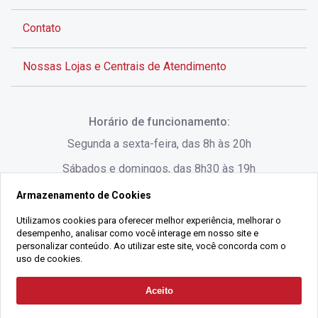
Contato
Nossas Lojas e Centrais de Atendimento
Rua Alves de Brito, 285 - Centro - Florianópolis - SC
Horário de funcionamento:
(48) 3028-8383
Segunda a sexta-feira, das 8h às 20h
Sábados e domingos, das 8h30 às 19h
Armazenamento de Cookies
Rua Lauro Linhares, 1080 - Trindade, Florianópolis -
SC
Utilizamos cookies para oferecer melhor experiência, melhorar o
desempenho, analisar como você interage em nosso site e
(48) 3220-1045
personalizar conteúdo. Ao utilizar este site, você concorda com o
uso de cookies.
2021 Copyright - Gralha Imóveis CRECI 008060/O - Todos os direitos
Aceito
Solicitar Contato
reservados
Alameda César Nascimento, 549, Salas 1, 2 e 3 -
Razão Social:
Gralha Administração e Locação de Imóveis LTDA -