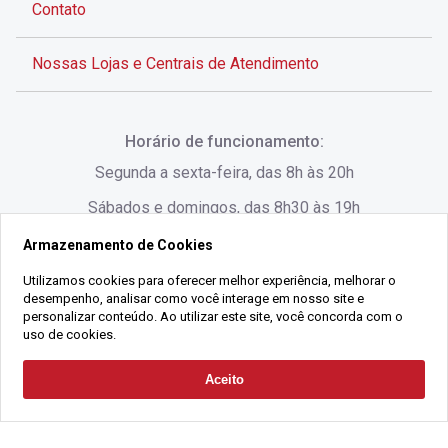
Contato
Nossas Lojas e Centrais de Atendimento
Rua Alves de Brito, 285 - Centro - Florianópolis - SC
Horário de funcionamento:
(48) 3028-8383
Segunda a sexta-feira, das 8h às 20h
Sábados e domingos, das 8h30 às 19h
Armazenamento de Cookies
Rua Lauro Linhares, 1080 - Trindade, Florianópolis -
SC
Utilizamos cookies para oferecer melhor experiência, melhorar o
desempenho, analisar como você interage em nosso site e
(48) 3220-1045
personalizar conteúdo. Ao utilizar este site, você concorda com o
uso de cookies.
2021 Copyright - Gralha Imóveis CRECI 008060/O - Todos os direitos
Aceito
Solicitar Contato
reservados
Alameda César Nascimento, 549, Salas 1, 2 e 3 -
Razão Social:
Gralha Administração e Locação de Imóveis LTDA -
Jurerê, - Florianópolis - SC
CNPJ:
18.091.083/0001-37