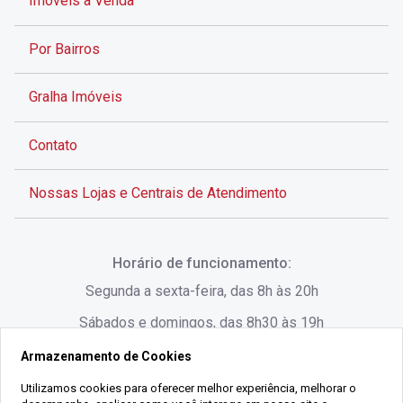
Imóveis à Venda
Por Bairros
Gralha Imóveis
Contato
Nossas Lojas e Centrais de Atendimento
Rua Alves de Brito, 285 - Centro - Florianópolis - SC
Horário de funcionamento:
(48) 3028-8383
Segunda a sexta-feira, das 8h às 20h
Sábados e domingos, das 8h30 às 19h
Armazenamento de Cookies
Rua Lauro Linhares, 1080 - Trindade, Florianópolis -
SC
Utilizamos cookies para oferecer melhor experiência, melhorar o