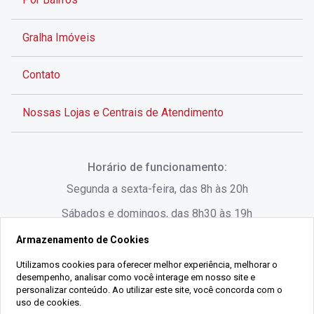
Gralha Imóveis
Contato
Nossas Lojas e Centrais de Atendimento
Rua Alves de Brito, 285 - Centro - Florianópolis - SC
Horário de funcionamento:
(48) 3028-8383
Segunda a sexta-feira, das 8h às 20h
Sábados e domingos, das 8h30 às 19h
Armazenamento de Cookies
Rua Lauro Linhares, 1080 - Trindade, Florianópolis -
SC
Utilizamos cookies para oferecer melhor experiência, melhorar o
desempenho, analisar como você interage em nosso site e
(48) 3220-1045
personalizar conteúdo. Ao utilizar este site, você concorda com o
uso de cookies.