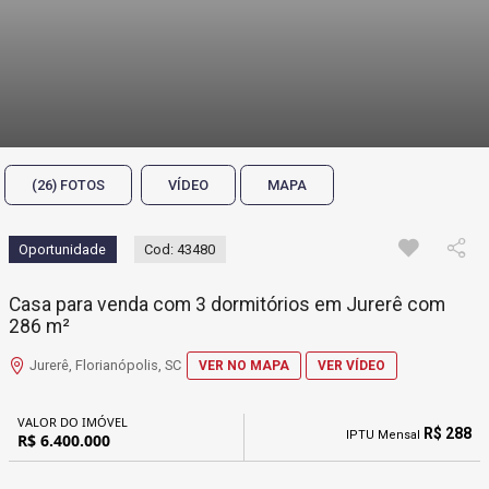
(26) FOTOS
VÍDEO
MAPA
Oportunidade
Cod: 43480
Casa para venda com 3 dormitórios em Jurerê com
286 m²
Jurerê, Florianópolis, SC
VER NO MAPA
VER VÍDEO
VALOR DO IMÓVEL
R$ 288
IPTU Mensal
R$ 6.400.000