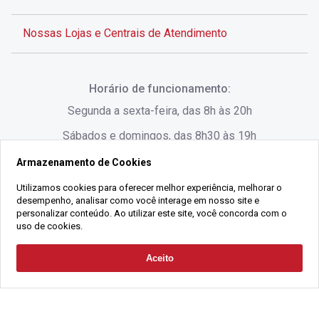
Nossas Lojas e Centrais de Atendimento
Rua Alves de Brito, 285 - Centro - Florianópolis - SC
Horário de funcionamento:
(48) 3028-8383
Segunda a sexta-feira, das 8h às 20h
Sábados e domingos, das 8h30 às 19h
Armazenamento de Cookies
Rua Lauro Linhares, 1080 - Trindade, Florianópolis -
SC
Utilizamos cookies para oferecer melhor experiência, melhorar o
desempenho, analisar como você interage em nosso site e
(48) 3220-1045
personalizar conteúdo. Ao utilizar este site, você concorda com o
uso de cookies.
2021 Copyright - Gralha Imóveis CRECI 008060/O - Todos os direitos
Aceito
Solicitar Contato
reservados
Alameda César Nascimento, 549, Salas 1, 2 e 3 -
Razão Social:
Gralha Administração e Locação de Imóveis LTDA -
Jurerê, - Florianópolis - SC
CNPJ:
18.091.083/0001-37
(48) 3220-1180