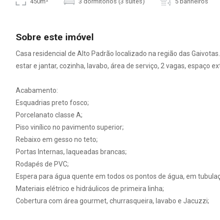
450m²
3 dormitórios (3 suítes)
5 banheiros
Sobre este imóvel
Casa residencial de Alto Padrão localizado na região das Gaivotas
estar e jantar, cozinha, lavabo, área de serviço, 2 vagas, espaço 
Acabamento:
Esquadrias preto fosco;
Porcelanato classe A;
Piso vinílico no pavimento superior;
Rebaixo em gesso no teto;
Portas Internas, laqueadas brancas;
Rodapés de PVC;
Espera para água quente em todos os pontos de água, em tubula
Materiais elétrico e hidráulicos de primeira linha;
Cobertura com área gourmet, churrasqueira, lavabo e Jacuzzi;