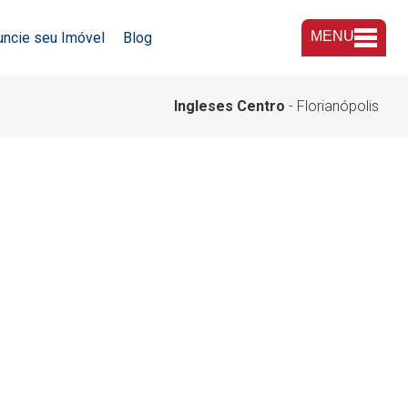
MENU
uncie seu Imóvel
Blog
A Imobiliária
Ingleses Centro
- Florianópolis
Nossas Lojas
Trabalhe Conosco