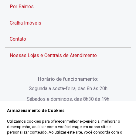
Por Bairros
Gralha Imóveis
Contato
Nossas Lojas e Centrais de Atendimento
Rua Alves de Brito, 285 - Centro - Florianópolis - SC
Horário de funcionamento:
(48) 3028-8383
Segunda a sexta-feira, das 8h às 20h
Sábados e domingos, das 8h30 às 19h
Armazenamento de Cookies
Rua Lauro Linhares, 1080 - Trindade, Florianópolis -
SC
Utilizamos cookies para oferecer melhor experiência, melhorar o
desempenho, analisar como você interage em nosso site e
(48) 3220-1045
personalizar conteúdo. Ao utilizar este site, você concorda com o