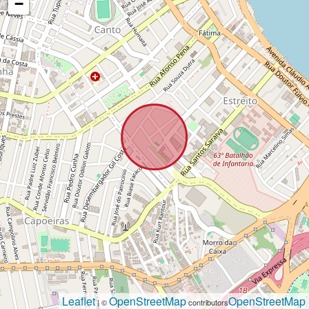
−
Leaflet
OpenStreetMap
OpenStreetMap
| ©
contributors