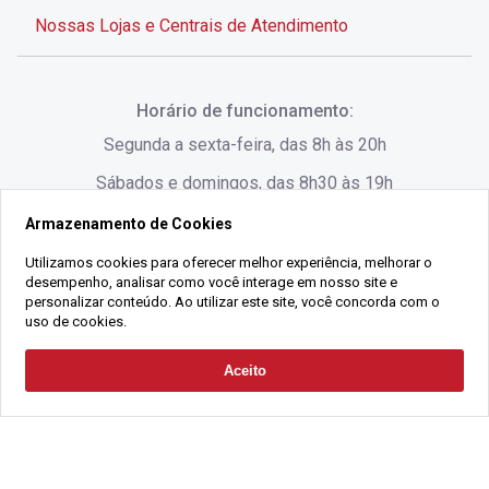
Nossas Lojas e Centrais de Atendimento
Rua Alves de Brito, 285 - Centro - Florianópolis - SC
Horário de funcionamento:
(48) 3028-8383
Segunda a sexta-feira, das 8h às 20h
Sábados e domingos, das 8h30 às 19h
Armazenamento de Cookies
Rua Lauro Linhares, 1080 - Trindade, Florianópolis -
SC
Utilizamos cookies para oferecer melhor experiência, melhorar o
desempenho, analisar como você interage em nosso site e
(48) 3220-1045
personalizar conteúdo. Ao utilizar este site, você concorda com o
uso de cookies.
2021 Copyright - Gralha Imóveis CRECI 008060/O - Todos os direitos
Aceito
Solicitar Contato
reservados
Alameda César Nascimento, 549, Salas 1, 2 e 3 -
Razão Social:
Gralha Administração e Locação de Imóveis LTDA -
Jurerê, - Florianópolis - SC
CNPJ:
18.091.083/0001-37
(48) 3220-1180