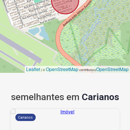
Leaflet
OpenStreetMap
OpenStreetMap
| ©
contributors
semelhantes em
Carianos
Carianos