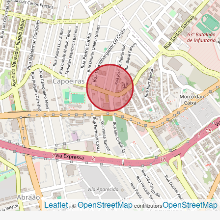
Leaflet
OpenStreetMap
OpenStreetMap
| ©
contributors