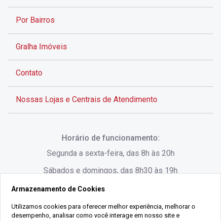
Por Bairros
Gralha Imóveis
Contato
Nossas Lojas e Centrais de Atendimento
Rua Alves de Brito, 285 - Centro - Florianópolis - SC
Horário de funcionamento:
(48) 3028-8383
Segunda a sexta-feira, das 8h às 20h
Sábados e domingos, das 8h30 às 19h
Armazenamento de Cookies
Rua Lauro Linhares, 1080 - Trindade, Florianópolis -
SC
Utilizamos cookies para oferecer melhor experiência, melhorar o
desempenho, analisar como você interage em nosso site e
(48) 3220-1045