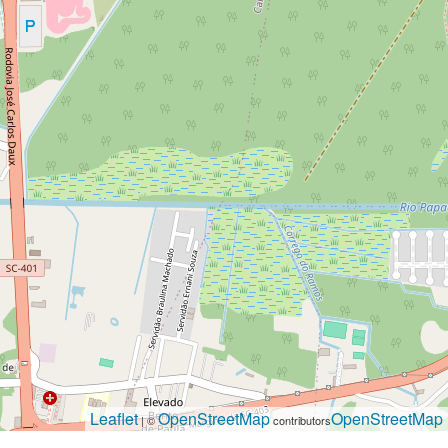
Leaflet
OpenStreetMap
OpenStreetMap
| ©
contributors