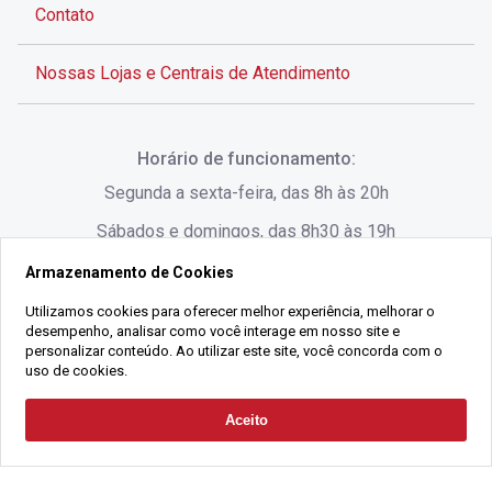
Contato
Nossas Lojas e Centrais de Atendimento
Rua Alves de Brito, 285 - Centro - Florianópolis - SC
Horário de funcionamento:
(48) 3028-8383
Segunda a sexta-feira, das 8h às 20h
Sábados e domingos, das 8h30 às 19h
Armazenamento de Cookies
Rua Lauro Linhares, 1080 - Trindade, Florianópolis -
SC
Utilizamos cookies para oferecer melhor experiência, melhorar o
desempenho, analisar como você interage em nosso site e
(48) 3220-1045
personalizar conteúdo. Ao utilizar este site, você concorda com o
uso de cookies.
2021 Copyright - Gralha Imóveis CRECI 008060/O - Todos os direitos
Aceito
Solicitar Contato
reservados
Alameda César Nascimento, 549, Salas 1, 2 e 3 -
Razão Social:
Gralha Administração e Locação de Imóveis LTDA -
Jurerê, - Florianópolis - SC
CNPJ:
18.091.083/0001-37