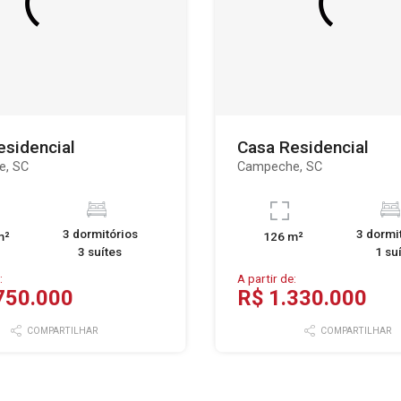
esidencial
Casa Residencial
e, SC
Campeche, SC
3 dormitórios
3 dormi
m²
126 m²
3 suítes
1 su
:
A partir de:
750.000
R$ 1.330.000
COMPARTILHAR
COMPARTILHAR