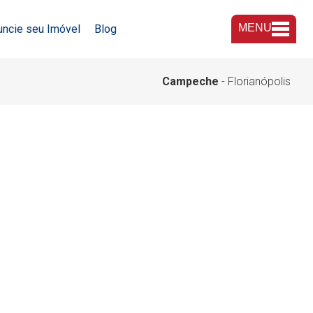
MENU
uncie seu Imóvel
Blog
A Imobiliária
Campeche
- Florianópolis
Nossas Lojas
Trabalhe Conosco