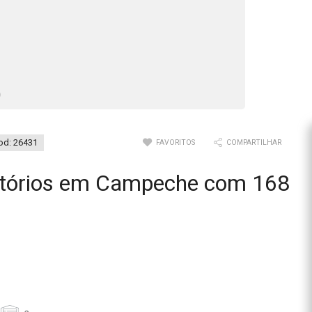
od: 26431
FAVORITOS
COMPARTILHAR
itórios em Campeche com 168