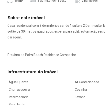
451m²
3 dormitórios (1 suíte)
2 banheiros
Sobre este imóvel
Casa residencial com 3 dormitórios sendo 1 suíte e 2 Demi-suíte, lav
sótão de 30 metros quadrados, espera para split, automação reside
garagem.
Proximo ao Palm Beach Residence Campeche.
Infraestrutura do Imóvel
Água Quente
Ar Condicionado
Churrasqueira
Cozinha
Intermediário
Lavabo
Sala Jantar