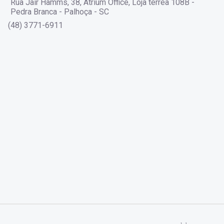
Rua Jair Hamms, 38, Atrium Office, Loja térrea 108B -
Pedra Branca - Palhoça - SC
(48) 3771-6911