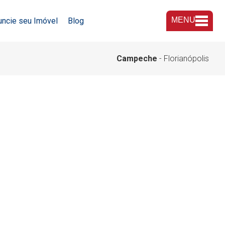
MENU
uncie seu Imóvel
Blog
A Imobiliária
Campeche
- Florianópolis
Nossas Lojas
Trabalhe Conosco