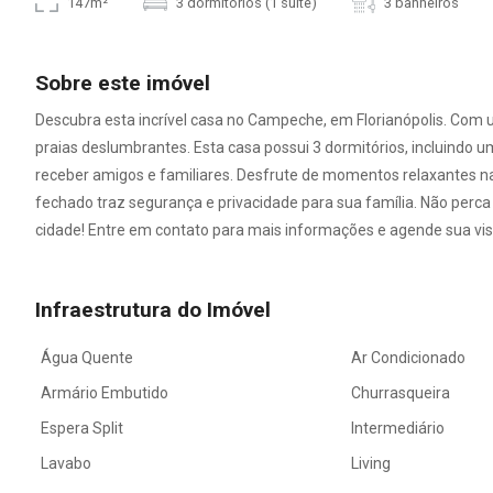
147m²
3 dormitórios (1 suíte)
3 banheiros
Sobre este imóvel
Descubra esta incrível casa no Campeche, em Florianópolis. Com u
praias deslumbrantes. Esta casa possui 3 dormitórios, incluindo 
receber amigos e familiares. Desfrute de momentos relaxantes na
fechado traz segurança e privacidade para sua família. Não perc
cidade! Entre em contato para mais informações e agende sua visi
Infraestrutura do Imóvel
Água Quente
Ar Condicionado
Armário Embutido
Churrasqueira
Espera Split
Intermediário
Lavabo
Living