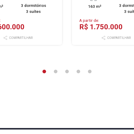
3 dormitórios
3 dormi
m²
163 m²
3 suítes
3 suí
:
A partir de:
600.000
R$ 1.750.000
COMPARTILHAR
COMPARTILHAR