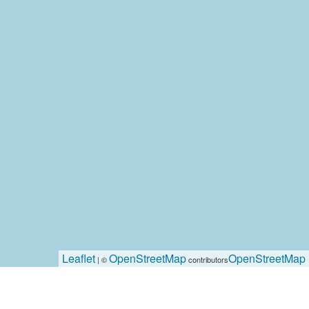
Leaflet
OpenStreetMap
OpenStreetMap
| ©
contributors