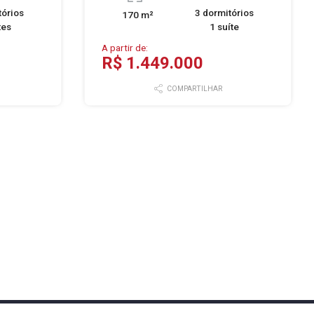
tórios
3 dormitórios
170 m²
tes
1 suíte
A partir de:
R$ 1.449.000
COMPARTILHAR