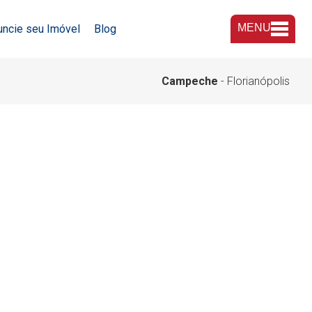
MENU
uncie seu Imóvel
Blog
A Imobiliária
Campeche
- Florianópolis
Nossas Lojas
Trabalhe Conosco