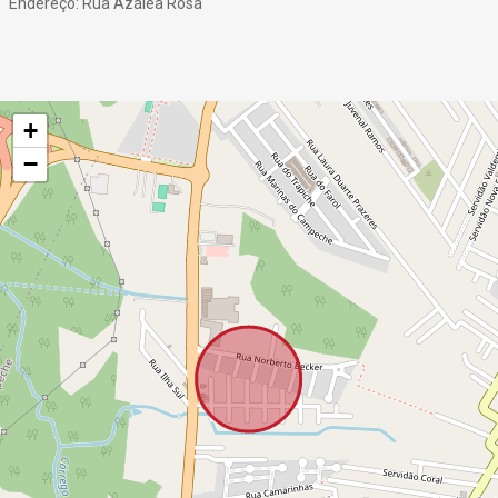
Endereço: Rua Azálea Rosa
+
−