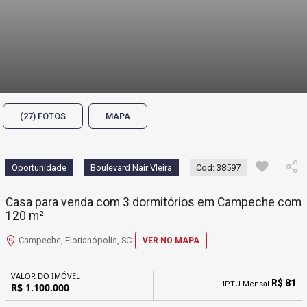
(27) FOTOS
MAPA
Oportunidade
Boulevard Nair VIeira
Cod: 38597
Casa para venda com 3 dormitórios em Campeche com
120 m²
Campeche, Florianópolis, SC
VER NO MAPA
VALOR DO IMÓVEL
R$ 81
IPTU Mensal
R$ 1.100.000