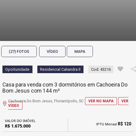
(27) FOTOS
VÍDEO
MAPA
Oportunidade
Residencial Caliandra Il
Cod: 43216
Casa para venda com 3 dormitórios em Cachoeira Do
Bom Jesus com 144 m²
Cachoeira Do Bom Jesus, Florianópolis, SC
VER NO MAPA
VER
VÍDEO
VALOR DO IMÓVEL
R$ 120
IPTU Mensal
R$ 1.675.000