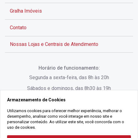
Gralha Imóveis
Contato
Nossas Lojas e Centrais de Atendimento
Rua Alves de Brito, 285 - Centro - Florianópolis - SC
Horário de funcionamento:
(48) 3028-8383
Segunda a sexta-feira, das 8h às 20h
Sábados e domingos, das 8h30 às 19h
Armazenamento de Cookies
Rua Lauro Linhares, 1080 - Trindade, Florianópolis -
SC
Utilizamos cookies para oferecer melhor experiência, melhorar o
desempenho, analisar como você interage em nosso site e
(48) 3220-1045
personalizar conteúdo. Ao utilizar este site, você concorda com o
uso de cookies.